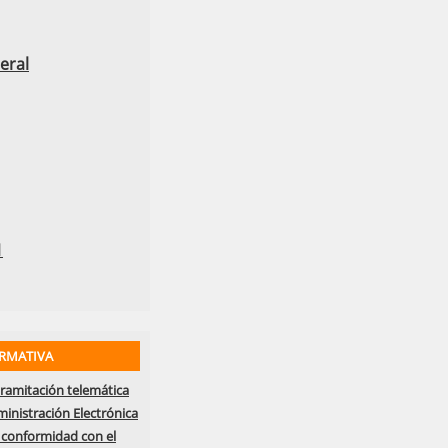
eral
1
RMATIVA
tramitación telemática
nistración Electrónica
 conformidad con el