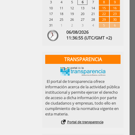
3
4
5
6
7
8
9
10
11
12
13
14
15
16
17
18
19
20
21
22
23
24
25
26
27
28
29
30
31
1
2
3
4
5
6
06/08/2026
11:
36
:55
(UTC/GMT +2)
TRANSPARENCIA
El portal de transparencia ofrece
información acerca de la actividad pública
institucional y permite ejercer el derecho
de acceso a dicha información por parte
de ciudadanos y empresas, todo ello en
cumplimiento de la normativa vigente en
esta materia.
Portal de transparencia