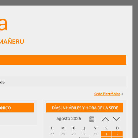
a
EMAÑERU
ias
Sede Electrónica
>
ÓNICO
DÍAS INHÁBILES Y HORA DE LA SEDE
agosto 2026
L
M
X
J
V
S
D
27
28
29
30
31
1
2